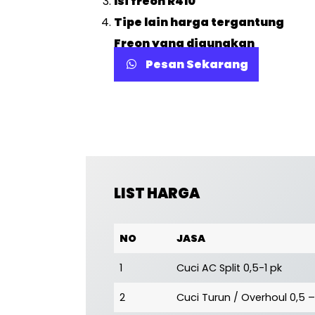
Isi freon R410
Tipe lain harga tergantung
Freon yang digunakan
Pesan Sekarang
LIST HARGA
NO
JASA
1
Cuci AC Split 0,5-1 pk
2
Cuci Turun / Overhoul 0,5 –