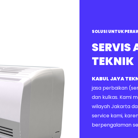
SOLUSI UNTUK PERA
SERVIS 
TEKNIK
KABUL JAYA TEK
jasa perbaikan (ser
dan kulkas. Kami m
wilayah Jakarta d
service kami, karen
berpengalaman se